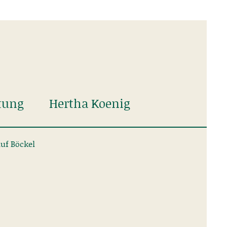
tung
Hertha Koenig
auf Böckel