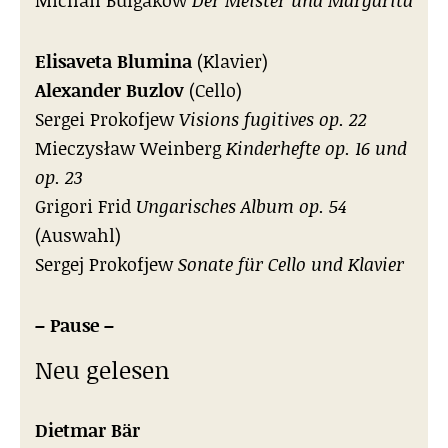
Michail Bulgakow
Der Meister und Margarita
Elisaveta Blumina
(Klavier)
Alexander Buzlov
(Cello)
Sergei Prokofjew
Visions fugitives op. 22
Mieczysław Weinberg
Kinderhefte op. 16 und
op. 23
Grigori Frid
Ungarisches Album op. 54
(Auswahl)
Sergej Prokofjew
Sonate für Cello und Klavier
– Pause –
Neu gelesen
Dietmar Bär