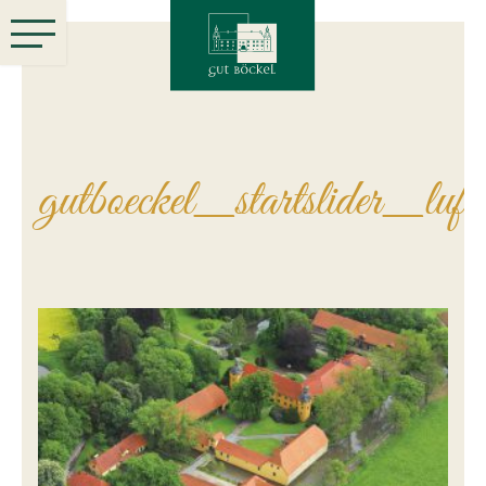
gutboeckel_startslider_luftb