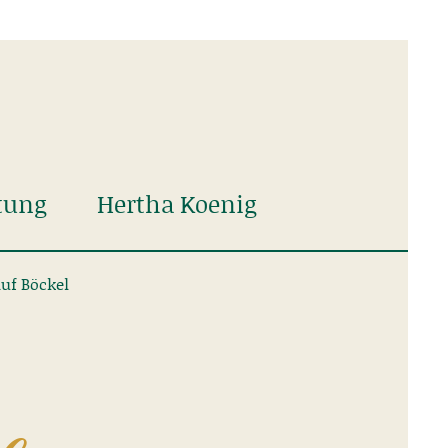
tung
Hertha Koenig
auf Böckel